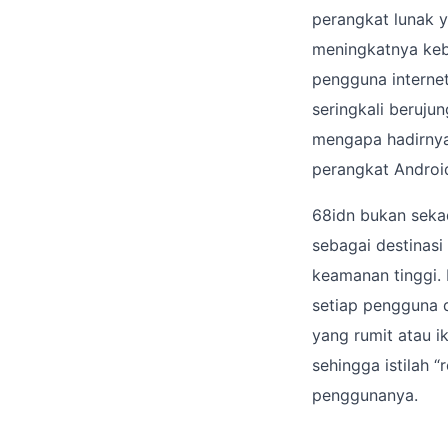
perangkat lunak y
meningkatnya kebu
pengguna internet
seringkali beruju
mengapa hadirny
perangkat Androi
68idn bukan sekad
sebagai destinasi
keamanan tinggi. 
setiap pengguna 
yang rumit atau i
sehingga istilah 
penggunanya.