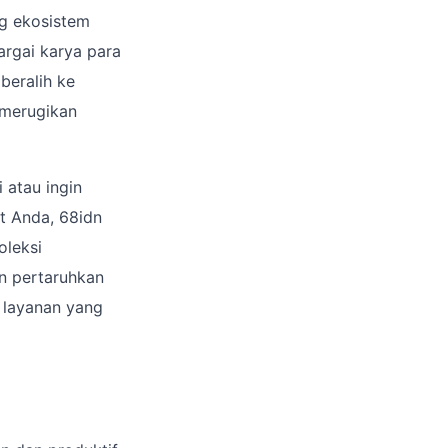
g ekosistem
argai karya para
beralih ke
 merugikan
 atau ingin
t Anda, 68idn
oleksi
n pertaruhkan
 layanan yang