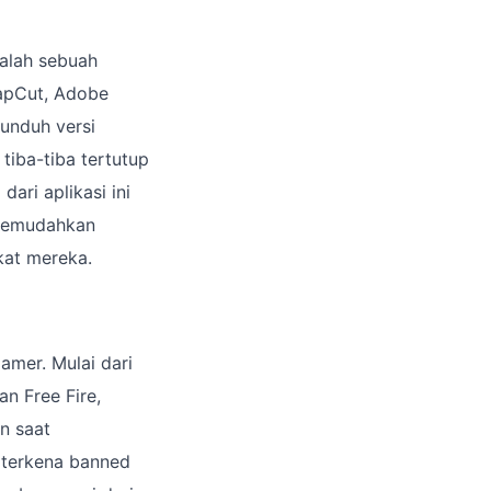
dalah sebuah
CapCut, Adobe
gunduh versi
tiba-tiba tertutup
dari aplikasi ini
 memudahkan
kat mereka.
amer. Mulai dari
n Free Fire,
n saat
 terkena banned