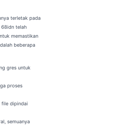
nya terletak pada
 68idn telah
untuk memastikan
 adalah beberapa
ing gres untuk
ga proses
file dipindai
ral, semuanya