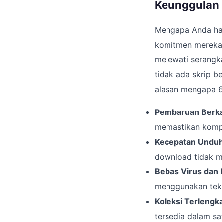
Keunggulan 
Mengapa Anda har
komitmen mereka t
melewati serangka
tidak ada skrip b
alasan mengapa 6
Pembaruan Berka
memastikan kompat
Kecepatan Unduh
download tidak m
Bebas Virus dan
menggunakan tekno
Koleksi Terlengk
tersedia dalam sa