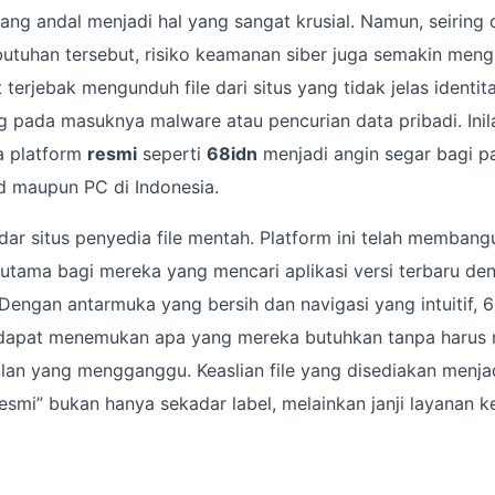
ang andal menjadi hal yang sangat krusial. Namun, seiring
tuhan tersebut, risiko keamanan siber juga semakin mengi
 terjebak mengunduh file dari situs yang tidak jelas identit
ng pada masuknya malware atau pencurian data pribadi. Inil
a platform
resmi
seperti
68idn
menjadi angin segar bagi p
d maupun PC di Indonesia.
ar situs penyedia file mentah. Platform ini telah membang
 utama bagi mereka yang mencari aplikasi versi terbaru de
Dengan antarmuka yang bersih dan navigasi yang intuitif,
dapat menemukan apa yang mereka butuhkan tanpa harus 
klan yang mengganggu. Keaslian file yang disediakan menjad
“resmi” bukan hanya sekadar label, melainkan janji layanan 