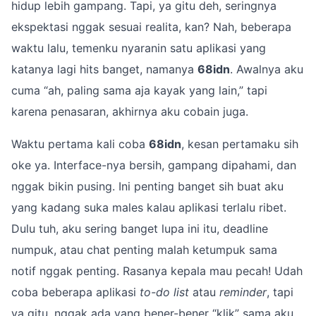
hidup lebih gampang. Tapi, ya gitu deh, seringnya
ekspektasi nggak sesuai realita, kan? Nah, beberapa
waktu lalu, temenku nyaranin satu aplikasi yang
katanya lagi hits banget, namanya
68idn
. Awalnya aku
cuma “ah, paling sama aja kayak yang lain,” tapi
karena penasaran, akhirnya aku cobain juga.
Waktu pertama kali coba
68idn
, kesan pertamaku sih
oke ya. Interface-nya bersih, gampang dipahami, dan
nggak bikin pusing. Ini penting banget sih buat aku
yang kadang suka males kalau aplikasi terlalu ribet.
Dulu tuh, aku sering banget lupa ini itu, deadline
numpuk, atau chat penting malah ketumpuk sama
notif nggak penting. Rasanya kepala mau pecah! Udah
coba beberapa aplikasi
to-do list
atau
reminder
, tapi
ya gitu, nggak ada yang bener-bener “klik” sama aku.