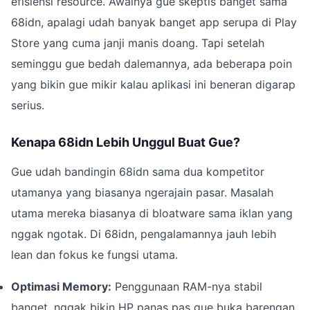
efisiensi resource. Awalnya gue skeptis banget sama
68idn, apalagi udah banyak banget app serupa di Play
Store yang cuma janji manis doang. Tapi setelah
seminggu gue bedah dalemannya, ada beberapa poin
yang bikin gue mikir kalau aplikasi ini beneran digarap
serius.
Kenapa 68idn Lebih Unggul Buat Gue?
Gue udah bandingin 68idn sama dua kompetitor
utamanya yang biasanya ngerajain pasar. Masalah
utama mereka biasanya di bloatware sama iklan yang
nggak ngotak. Di 68idn, pengalamannya jauh lebih
lean dan fokus ke fungsi utama.
Optimasi Memory:
Penggunaan RAM-nya stabil
banget, nggak bikin HP panas pas gue buka barengan